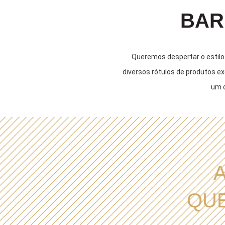
BAR
Queremos despertar o estilo
diversos rótulos de produtos exc
um c
QUE