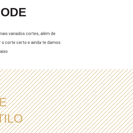
GODE
ais variados cortes, além de
ar o corte certo e ainda te damos
aixo.
E
TILO