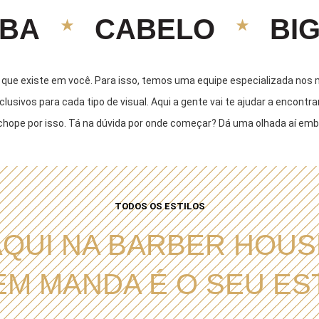
BA
CABELO
BI
 que existe em você. Para isso, temos uma equipe especializada nos m
lusivos para cada tipo de visual. Aqui a gente vai te ajudar a encontr
hope por isso. Tá na dúvida por onde começar? Dá uma olhada aí emb
TODOS OS ESTILOS
AQUI NA BARBER HOUS
M MANDA É O SEU ES